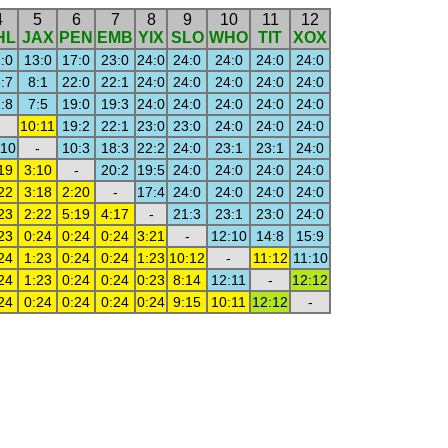
4
5
6
7
8
9
10
11
12
HL
JAX
PEN
EMB
YIX
SLO
WHO
TIT
XOX
:0
13:0
17:0
23:0
24:0
24:0
24:0
24:0
24:0
:7
8:1
22:0
22:1
24:0
24:0
24:0
24:0
24:0
:8
7:5
19:0
19:3
24:0
24:0
24:0
24:0
24:0
-
10:11
19:2
22:1
23:0
23:0
24:0
24:0
24:0
:10
-
10:3
18:3
22:2
24:0
23:1
23:1
24:0
19
3:10
-
20:2
19:5
24:0
24:0
24:0
24:0
22
3:18
2:20
-
17:4
24:0
24:0
24:0
24:0
23
2:22
5:19
4:17
-
21:3
23:1
23:0
24:0
23
0:24
0:24
0:24
3:21
-
12:10
14:8
15:9
24
1:23
0:24
0:24
1:23
10:12
-
11:12
11:10
24
1:23
0:24
0:24
0:23
8:14
12:11
-
12:12
24
0:24
0:24
0:24
0:24
9:15
10:11
12:12
-